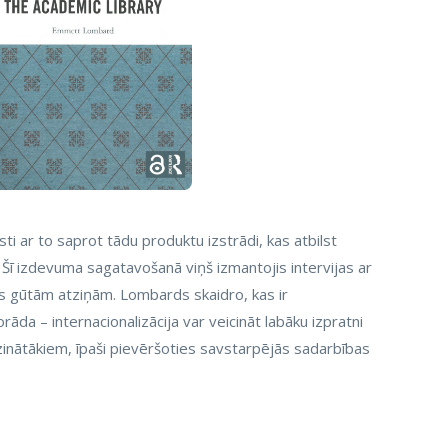
ti ar to saprot tādu produktu izstrādi, kas atbilst
 Šī izdevuma sagatavošanā viņš izmantojis intervijas ar
os gūtām atziņām. Lombards skaidro, kas ir
āda – internacionalizācija var veicināt labāku izpratni
apzinātākiem, īpaši pievēršoties savstarpējās sadarbības