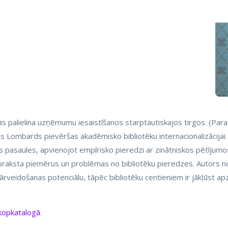
as palielina uzņēmumu iesaistīšanos starptautiskajos tirgos. (Paras
s Lombards pievēršas akadēmisko bibliotēku internacionalizācijai.
s pasaules, apvienojot empīrisko pieredzi ar zinātniskos pētījum
 apraksta piemērus un problēmas no bibliotēku pieredzes. Autors nor
s pārveidošanas potenciālu, tāpēc bibliotēku centieniem ir jākļūst 
 kopkatalogā
.