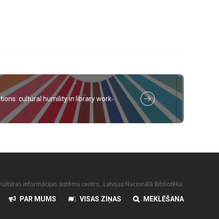
ions: cultural humility in library work
ultūras informācijas sistēmu centrs, Latvijas Nacionālā Bibliotēka
PAR MUMS
VISAS ZIŅAS
MEKLĒŠANA