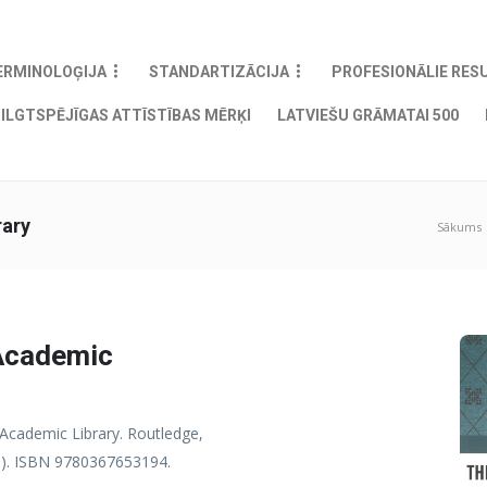
ERMINOLOĢIJA
STANDARTIZĀCIJA
PROFESIONĀLIE RES
ILGTSPĒJĪGAS ATTĪSTĪBAS MĒRĶI
LATVIEŠU GRĀMATAI 500
rary
Sākums
 Academic
 Academic Library. Routledge,
ce). ISBN 9780367653194.