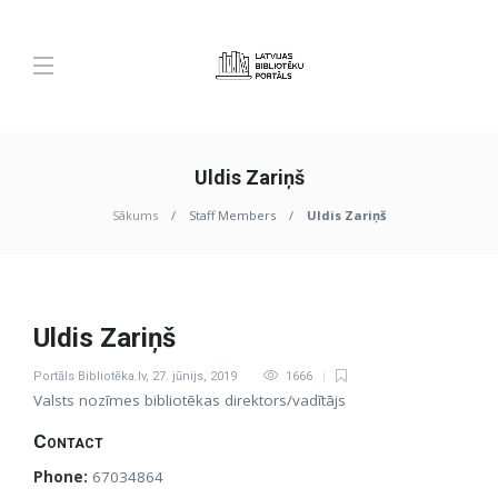
Uldis Zariņš
Sākums
Staff Members
Uldis Zariņš
Uldis Zariņš
Portāls Bibliotēka.lv
,
27. jūnijs, 2019
1666
Valsts nozīmes bibliotēkas direktors/vadītājs
Contact
Phone:
67034864