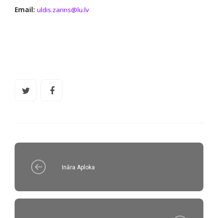
Email:
uldis.zarins@lu.lv
Ināra Aploka