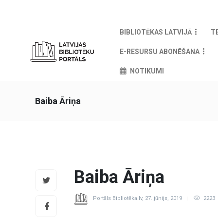
BIBLIOTĒKAS LATVIJĀ
T
E-RESURSU ABONĒŠANA
NOTIKUMI
Baiba Āriņa
Baiba Āriņa
Portāls Bibliotēka.lv
,
27. jūnijs, 2019
2223