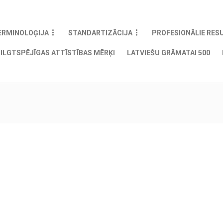
ERMINOLOĢIJA
STANDARTIZĀCIJA
PROFESIONĀLIE RES
ILGTSPĒJĪGAS ATTĪSTĪBAS MĒRĶI
LATVIEŠU GRĀMATAI 500