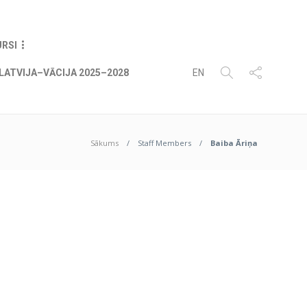
07
AUG
2026
URSI
LATVIJA–VĀCIJA 2025–2028
EN
Sākums
Staff Members
Baiba Āriņa