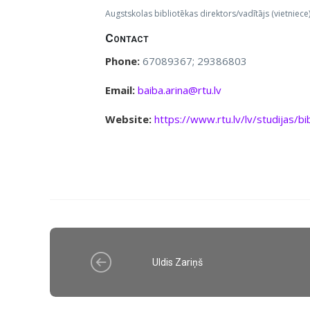
Augstskolas bibliotēkas direktors/vadītājs (vietniece
Contact
Phone:
67089367; 29386803
Email:
baiba.arina@rtu.lv
Website:
https://www.rtu.lv/lv/studijas/bi
Uldis Zariņš