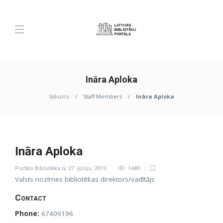
Ināra Aploka
Sākums
Staff Members
Ināra Aploka
Ināra Aploka
Portāls Bibliotēka.lv
,
27. jūnijs, 2019
1489
Valsts nozīmes bibliotēkas direktors/vadītājs
Contact
Phone:
67409196