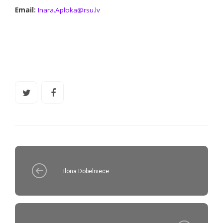
Email:
Inara.Aploka@rsu.lv
Ilona Dobelniece