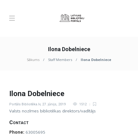
Ilona Dobelniece
Sākums
Staff Members
Ilona Dobelniece
Ilona Dobelniece
Portāls Bibliotēka.lv
,
27. jūnijs, 2019
1512
Valsts nozīmes bibliotēkas direktors/vadītājs
Contact
Phone:
63005695