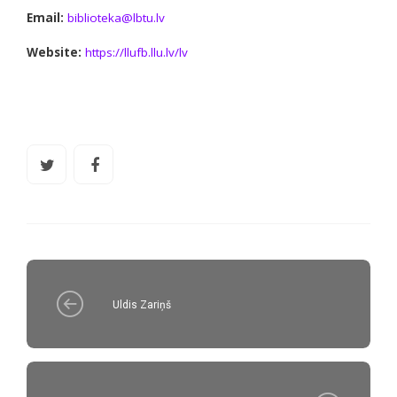
Email:
biblioteka@lbtu.lv
Website:
https://llufb.llu.lv/lv
Uldis Zariņš