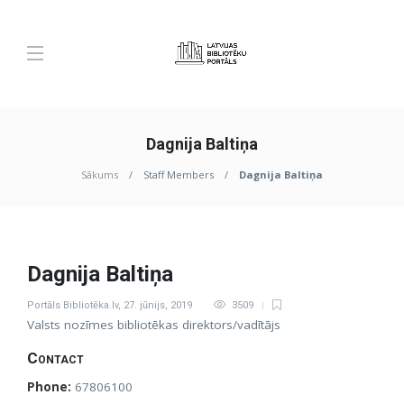
Dagnija Baltiņa
Sākums
Staff Members
Dagnija Baltiņa
Dagnija Baltiņa
Portāls Bibliotēka.lv
,
27. jūnijs, 2019
3509
Valsts nozīmes bibliotēkas direktors/vadītājs
Contact
Phone:
67806100