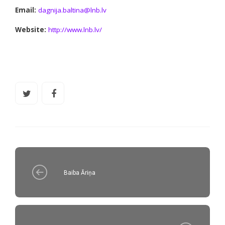
Email:
dagnija.baltina@lnb.lv
Website:
http://www.lnb.lv/
Baiba Āriņa