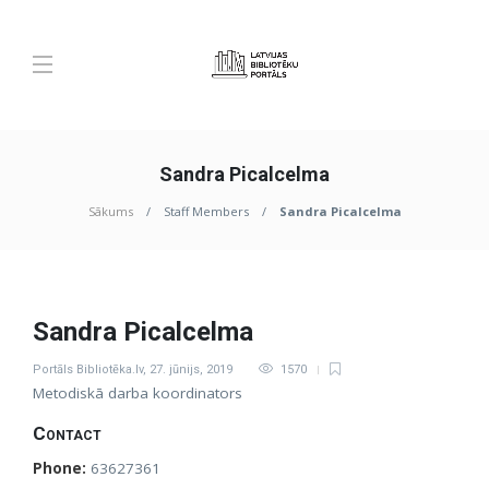
Sandra Picalcelma
Sākums
Staff Members
Sandra Picalcelma
Sandra Picalcelma
Portāls Bibliotēka.lv
,
27. jūnijs, 2019
1570
Metodiskā darba koordinators
Contact
Phone:
63627361