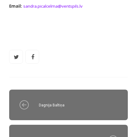
Email:
sandra.picalcelma@ventspils.lv
Dagnija Baltiņa