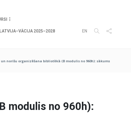
08
AUG
2026
URSI
LATVIJA–VĀCIJA 2025–2028
EN
n norišu organizēšana bibliotēkā (B modulis no 960h): sākums
B modulis no 960h):