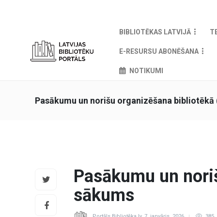
BIBLIOTĒKAS LATVIJĀ
T
E-RESURSU ABONĒŠANA
NOTIKUMI
Pasākumu un norišu organizēšana bibliotēkā 
Pasākumu un noriš
sākums
Portāls Bibliotēka.lv
,
7. janvāris, 2026
385