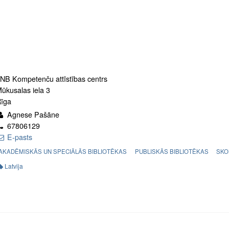
NB Kompetenču attīstības centrs
ūkusalas iela 3
īga
Agnese Pašāne
67806129
E-pasts
AKADĒMISKĀS UN SPECIĀLĀS BIBLIOTĒKAS
PUBLISKĀS BIBLIOTĒKAS
SKO
Latvija