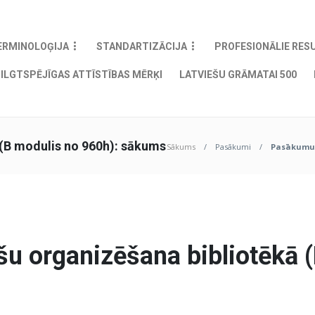
ERMINOLOĢIJA
STANDARTIZĀCIJA
PROFESIONĀLIE RES
ILGTSPĒJĪGAS ATTĪSTĪBAS MĒRĶI
LATVIEŠU GRĀMATAI 500
(B modulis no 960h): sākums
Sākums
Pasākumi
Pasākumu u
u organizēšana bibliotēkā (