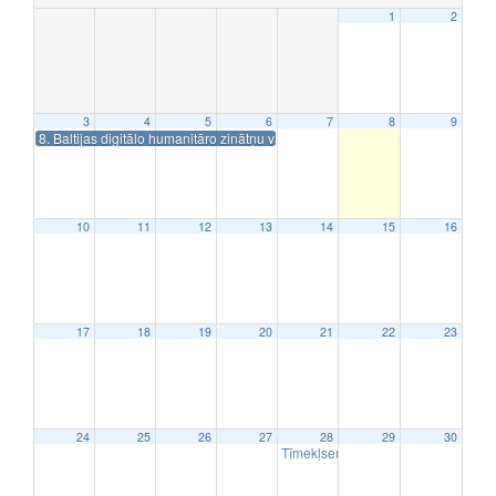
1
2
3
4
5
6
7
8
9
8. Baltijas digitālo humanitāro zinātņu vasaras skola: kultūras datu analītik
10
11
12
13
14
15
16
17
18
19
20
21
22
23
24
25
26
27
28
29
30
Tīmekļseminārs “Bibliotēka kā zinā