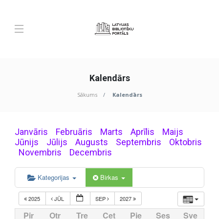
Kalendārs
Sākums
Kalendārs
Janvāris
Februāris
Marts
Aprīlis
Maijs
Jūnijs
Jūlijs
Augusts
Septembris
Oktobris
Novembris
Decembris
Kategorijas
Birkas
2025
JŪL
SEP
2027
Pir
Otr
Tre
Cet
Pie
Ses
Sve