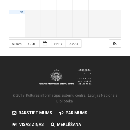
31
2025
JŪL
SEP
2027
© 2019 Kultūras informācijas sistēmu centrs, Latvijas Nacionālā
Bibliotēka
RAKSTIET MUMS
PAR MUMS
VISAS ZIŅAS
MEKLĒŠANA