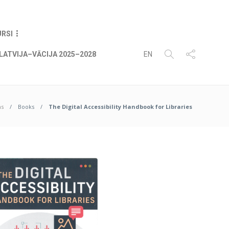
08
AUG
2026
URSI
LATVIJA–VĀCIJA 2025–2028
EN
ms
Books
The Digital Accessibility Handbook for Libraries