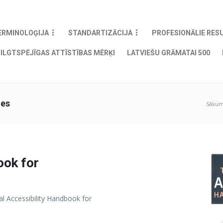
ERMINOLOĢIJA
STANDARTIZĀCIJA
PROFESIONĀLIE RES
ILGTSPĒJĪGAS ATTĪSTĪBAS MĒRĶI
LATVIEŠU GRĀMATAI 500
ies
Sāku
ook for
tal Accessibility Handbook for