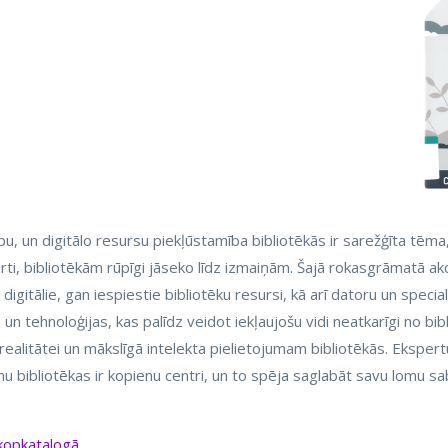
 un digitālo resursu piekļūstamība bibliotēkās ir sarežģīta tēma,
rti, bibliotēkām rūpīgi jāseko līdz izmaiņām. Šajā rokasgrāmatā a
gitālie, gan iespiestie bibliotēku resursi, kā arī datoru un special
 tehnoloģijas, kas palīdz veidot iekļaujošu vidi neatkarīgi no bi
ai realitātei un mākslīgā intelekta pielietojumam bibliotēkās. Eksp
bibliotēkas ir kopienu centri, un to spēja saglabāt savu lomu sabie
 kopkatalogā
.