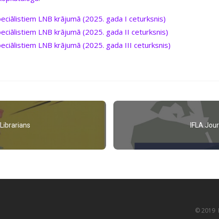
speciālistiem LNB krājumā (2025. gada I ceturksnis)
speciālistiem LNB krājumā (2025. gada II ceturksnis)
peciālistiem LNB krājumā (2025. gada III ceturksnis)
Librarians
IFLA Jour
© 2019 K