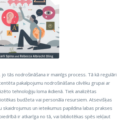
 jo tās nodrošināšana ir mainīgs process. Tā kā regulāri
kcentēta pakalpojumu nodrošināšana cilvēku grupai ar
izēto tehnoloģiju loma ikdienā. Tiek analizētas
bliotēkas budžeta vai personāla resursiem. Atsevišķas
ertu skaidrojumus un ieteikumus papildina labas prakses
drībā ir atkarīga no tā, vai bibliotēkas spēs iekļaut