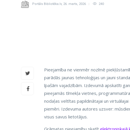
Portāls Bibliotēka.lv
,
26. marts, 2026
240
Pieejamība ne vienmēr nozīmē piekļūstamību,
parādās jaunas tehnoloģijas un jauni standa
īpašām vajadzībām. Izdevumā apskatīti gan di
pieejamās tīmekļa vietnes, programmatūra un
nodaļas veltītas papildinātajai un virtuālaj
piemēri. Izdevuma autores uzsver: mūsdienu 
visus savus lietotājus.
Grāmatas pieejamību skatīt
elektroniskajā