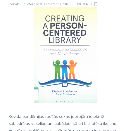
Portāls Bibliotēka.lv
,
3. septembris, 2025
332
Kovida pandēmijas radītās sekas joprojām ietekmē
sabiedrības veselību un labbūtību, kā arī bibliotēku ikdienu.
Veselības problēmu saasināšanās un resursu ierobežojumi