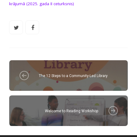
krājumā (2025. gada II ceturksnis)
The 12 Steps to a Community-Led Library
Welcome to Reading Workshop