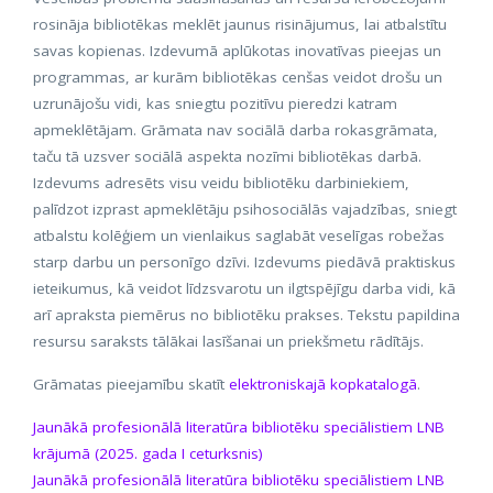
rosināja bibliotēkas meklēt jaunus risinājumus, lai atbalstītu
savas kopienas. Izdevumā aplūkotas inovatīvas pieejas un
programmas, ar kurām bibliotēkas cenšas veidot drošu un
uzrunājošu vidi, kas sniegtu pozitīvu pieredzi katram
apmeklētājam. Grāmata nav sociālā darba rokasgrāmata,
taču tā uzsver sociālā aspekta nozīmi bibliotēkas darbā.
Izdevums adresēts visu veidu bibliotēku darbiniekiem,
palīdzot izprast apmeklētāju psihosociālās vajadzības, sniegt
atbalstu kolēģiem un vienlaikus saglabāt veselīgas robežas
starp darbu un personīgo dzīvi. Izdevums piedāvā praktiskus
ieteikumus, kā veidot līdzsvarotu un ilgtspējīgu darba vidi, kā
arī apraksta piemērus no bibliotēku prakses. Tekstu papildina
resursu saraksts tālākai lasīšanai un priekšmetu rādītājs.
Grāmatas pieejamību skatīt
elektroniskajā kopkatalogā
.
Jaunākā profesionālā literatūra bibliotēku speciālistiem LNB
krājumā (2025. gada I ceturksnis)
Jaunākā profesionālā literatūra bibliotēku speciālistiem LNB