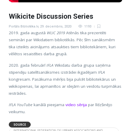
Wikicite Discussion Series
Portāls Bibliotēka.lv
,
29. decembris, 2020
1193
2019. gada augustā
WLIC 2019
Atēnās tika prezentēti
semināri par Wikidatiem bibliotēkās. Pēc šīm sanāksmēm
tika izteikts aicinājums atsaukties tiem bibliotekāriem, kuri
vēlētos iesaistīties darba grupā.
2020. gada februārī
IFLA
Wikidatu darba grupa saņēma
stipendiju satelītsanāksmes izstrādei ikgadējam
IFLA
kongresam. Pasākuma mērķis bija pulcēt bibliotekārus un
wikikopienas, lai apmainītos ar idejām un veidotu turpmākas
iestrādes.
IFLA YouTube
kanālā pieejama
video sērija
par līdzšinējo
veikumu.
SOURCE
INTERNATIONAL FEDERATION OF LIBRARY ASSOCIATIONS AND