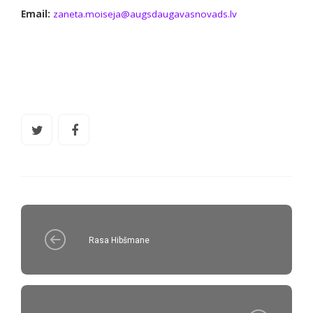
Email:
zaneta.moiseja@augsdaugavasnovads.lv
Rasa Hibšmane