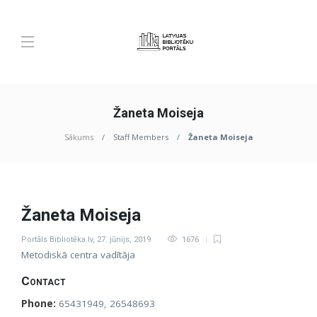
Žaneta Moiseja
Sākums
Staff Members
Žaneta Moiseja
Žaneta Moiseja
Portāls Bibliotēka.lv
,
27. jūnijs, 2019
1676
Metodiskā centra vadītāja
Contact
Phone:
65431949, 26548693