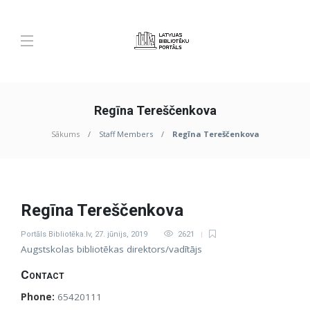
Regīna Tereščenkova
Sākums
Staff Members
Regīna Tereščenkova
Regīna Tereščenkova
Portāls Bibliotēka.lv
,
27. jūnijs, 2019
2621
Augstskolas bibliotēkas direktors/vadītājs
Contact
Phone:
65420111