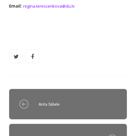
Email:
regina.terescenkova@du.lv
Anita Šābele