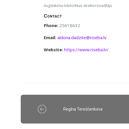
Augstskolas bibliotēkas direktors/vadītājs
Contact
Phone:
25618632
Email:
aldona.dadzite@riseba.lv
Website:
https://www.riseba.lv/
Regīna Tereščenkova