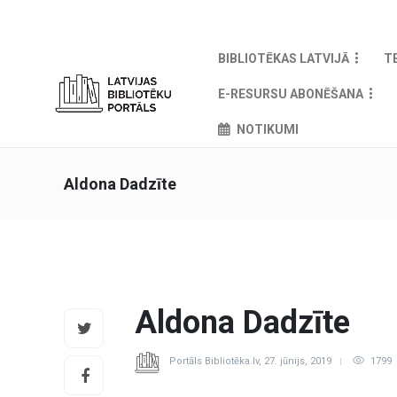
BIBLIOTĒKAS LATVIJĀ
T
E-RESURSU ABONĒŠANA
NOTIKUMI
Aldona Dadzīte
Aldona Dadzīte
Portāls Bibliotēka.lv
,
27. jūnijs, 2019
1799