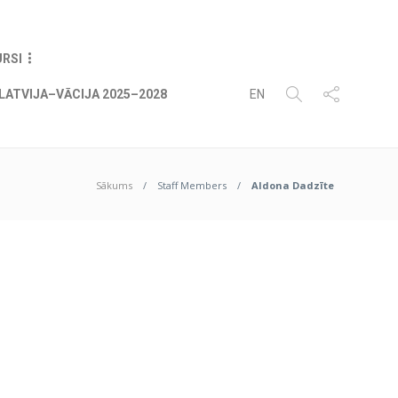
07
AUG
2026
URSI
LATVIJA–VĀCIJA 2025–2028
EN
Sākums
Staff Members
Aldona Dadzīte