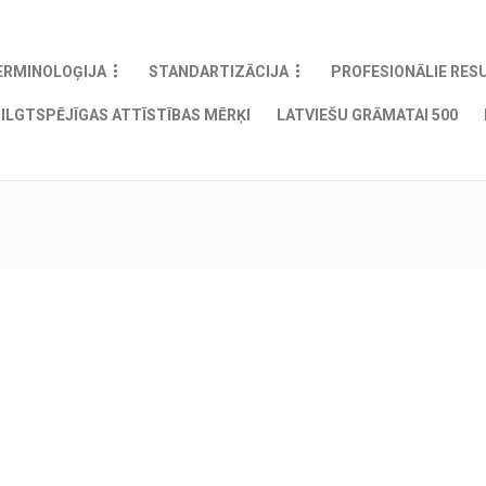
ERMINOLOĢIJA
STANDARTIZĀCIJA
PROFESIONĀLIE RES
ILGTSPĒJĪGAS ATTĪSTĪBAS MĒRĶI
LATVIEŠU GRĀMATAI 500