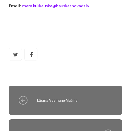
Email:
mara.kulikauska@bauskasnovads.lv
Lāsma Vasmane-Mašina