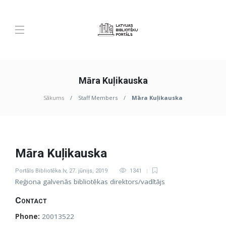
Māra Kuļikauska
Sākums
Staff Members
Māra Kuļikauska
Māra Kuļikauska
Portāls Bibliotēka.lv
,
27. jūnijs, 2019
1341
Reģiona galvenās bibliotēkas direktors/vadītājs
Contact
Phone:
20013522