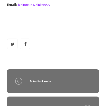
Email:
biblioteka@aluksne.lv
Māra Kuļikauska