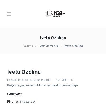
Iveta Ozoliņa
Sākums
Staff Members
Iveta Ozoliņa
Iveta Ozoliņa
Portāls Bibliotēka.lv
,
27. jūnijs, 2019
1388
Reģiona galvenās bibliotēkas direktore/vadītāja
Contact
Phone:
64322179