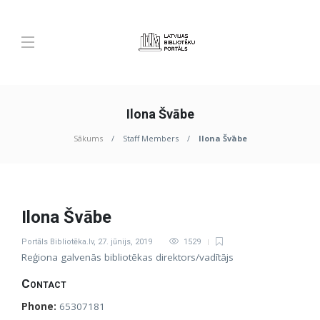
Ilona Švābe
Sākums
Staff Members
Ilona Švābe
Ilona Švābe
Portāls Bibliotēka.lv
,
27. jūnijs, 2019
1529
Reģiona galvenās bibliotēkas direktors/vadītājs
Contact
Phone:
65307181