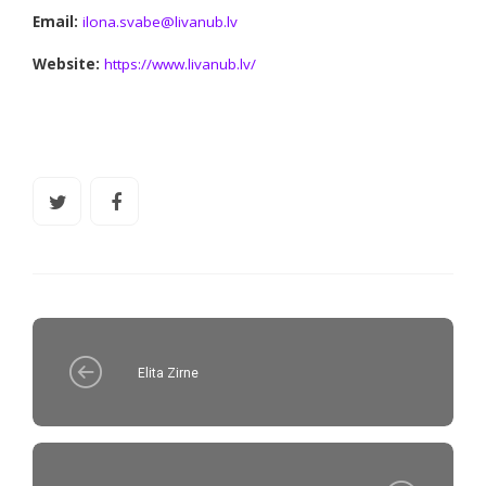
Email:
ilona.svabe@livanub.lv
Website:
https://www.livanub.lv/
Elita Zirne