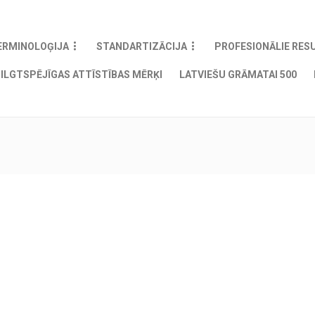
ERMINOLOĢIJA
STANDARTIZĀCIJA
PROFESIONĀLIE RES
ILGTSPĒJĪGAS ATTĪSTĪBAS MĒRĶI
LATVIEŠU GRĀMATAI 500