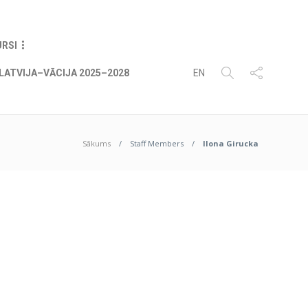
07
AUG
2026
URSI
LATVIJA–VĀCIJA 2025–2028
EN
Sākums
Staff Members
Ilona Girucka