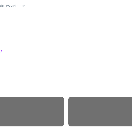
ktores vietniece
v/