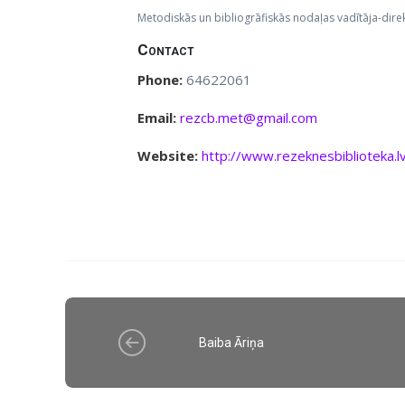
Metodiskās un bibliogrāfiskās nodaļas vadītāja-dire
Contact
Phone:
64622061
Email:
rezcb.met@gmail.com
Website:
http://www.rezeknesbiblioteka.l
Baiba Āriņa