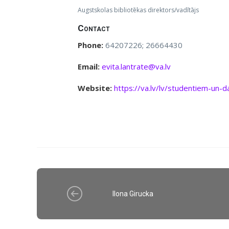
Augstskolas bibliotēkas direktors/vadītājs
Contact
Phone:
64207226; 26664430
Email:
evita.lantrate@va.lv
Website:
https://va.lv/lv/studentiem-un-d
Ilona Girucka