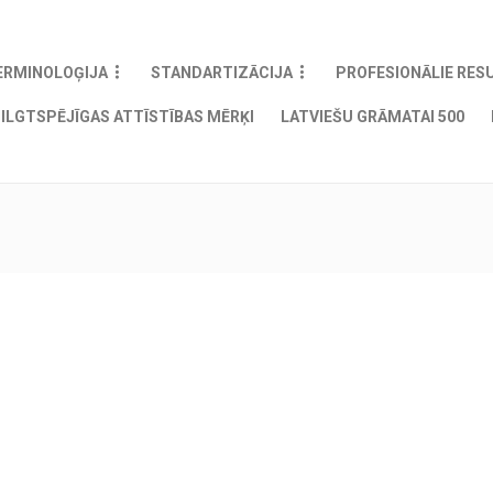
ERMINOLOĢIJA
STANDARTIZĀCIJA
PROFESIONĀLIE RES
ILGTSPĒJĪGAS ATTĪSTĪBAS MĒRĶI
LATVIEŠU GRĀMATAI 500