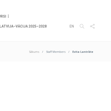
09
AUG
2026
URSI
LATVIJA–VĀCIJA 2025–2028
EN
Sākums
Staff Members
Evita Lantrāte