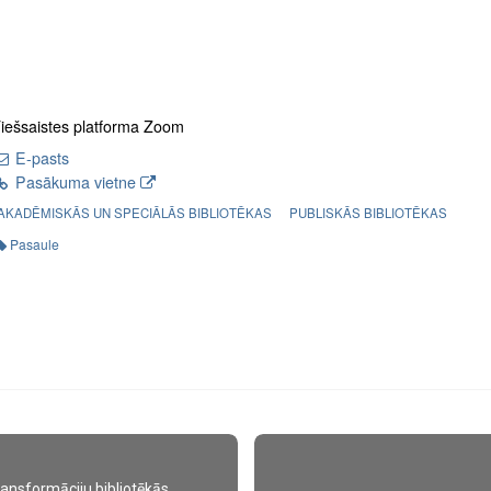
iešsaistes platforma Zoom
E-pasts
Pasākuma vietne
AKADĒMISKĀS UN SPECIĀLĀS BIBLIOTĒKAS
PUBLISKĀS BIBLIOTĒKAS
Pasaule
transformāciju bibliotēkās