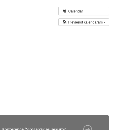
Calendar
Pievienot kalendāram
Konference “Sirdsapziņas lasījumi”