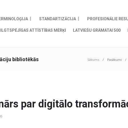
ERMINOLOĢIJA
STANDARTIZĀCIJA
PROFESIONĀLIE RES
ILGTSPĒJĪGAS ATTĪSTĪBAS MĒRĶI
LATVIEŠU GRĀMATAI 500
āciju bibliotēkās
Sākums
Pasākumi
nārs par digitālo transformā
35