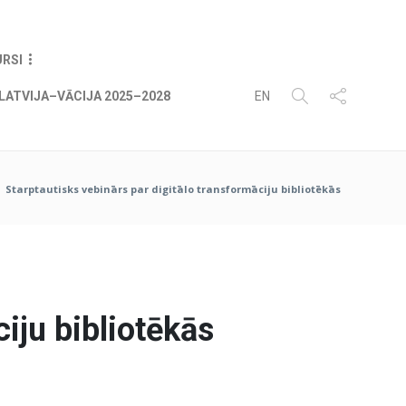
08
AUG
2026
URSI
LATVIJA–VĀCIJA 2025–2028
EN
Starptautisks vebinārs par digitālo transformāciju bibliotēkās
ciju bibliotēkās