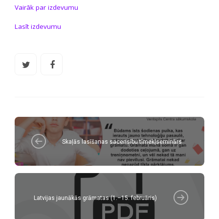
Vairāk par izdevumu
Lasīt izdevumu
Skaļās lasīšanas sacensību tīmekļseminārs
Latvijas jaunākās grāmatas (1.–15. februāris)