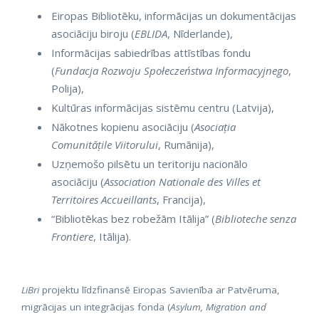
Eiropas Bibliotēku, informācijas un dokumentācijas
asociāciju biroju (
EBLIDA
, Nīderlande),
Informācijas sabiedrības attīstības fondu
(
Fundacja Rozwoju Społeczeństwa Informacyjnego
,
Polija),
Kultūras informācijas sistēmu centru (Latvija),
Nākotnes kopienu asociāciju (
Asociația
Comunitățile Viitorului
, Rumānija),
Uzņemošo pilsētu un teritoriju nacionālo
asociāciju (
Association Nationale des Villes et
Territoires Accueillants
, Francija),
“Bibliotēkas bez robežām Itālija” (
Biblioteche senza
Frontiere
, Itālija).
LiBri
projektu līdzfinansē Eiropas Savienība ar Patvēruma,
migrācijas un integrācijas fonda (
Asylum, Migration and