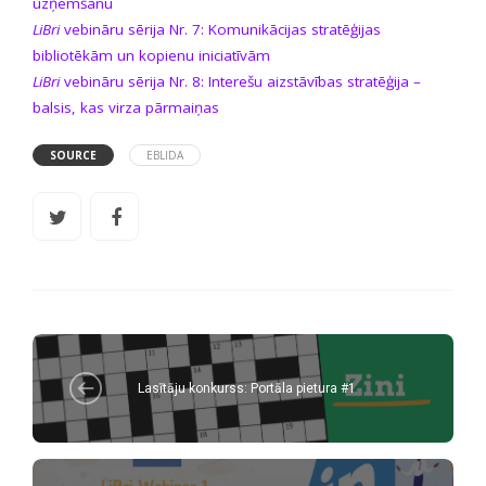
uzņemšanu
LiBri
vebināru sērija Nr. 7: Komunikācijas stratēģijas
bibliotēkām un kopienu iniciatīvām
LiBri
vebināru sērija Nr. 8: Interešu aizstāvības stratēģija –
balsis, kas virza pārmaiņas
SOURCE
EBLIDA
Lasītāju konkurss: Portāla pietura #1