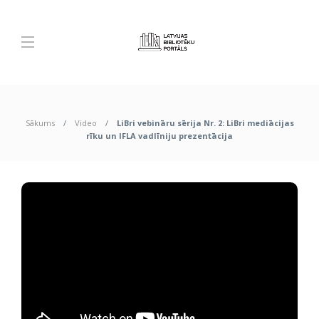
Sākums
Video
LiBri vebināru sērija Nr. 2: LiBri mediācijas
rīku un IFLA vadlīniju prezentācija
LiBri vebināru sērija Nr. 2: LiBri
mediācijas rīku un IFLA vadlīniju
prezentācija
Portāls Bibliotēka.lv
,
20. februāris, 2026
346