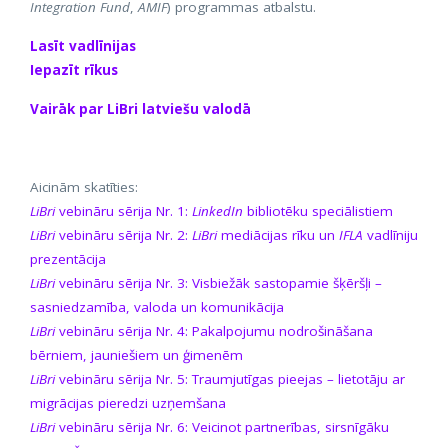
Integration Fund
,
AMIF
) programmas atbalstu.
Lasīt vadlīnijas
Iepazīt rīkus
Vairāk par LiBri latviešu valodā
Aicinām skatīties:
LiBri
vebināru sērija Nr. 1:
LinkedIn
bibliotēku speciālistiem
LiBri
vebināru sērija Nr. 2:
LiBri
mediācijas rīku un
IFLA
vadlīniju
prezentācija
LiBri
vebināru sērija Nr. 3: Visbiežāk sastopamie šķēršļi –
sasniedzamība, valoda un komunikācija
LiBri
vebināru sērija Nr. 4: Pakalpojumu nodrošināšana
bērniem, jauniešiem un ģimenēm
LiBri
vebināru sērija Nr. 5: Traumjutīgas pieejas – lietotāju ar
migrācijas pieredzi uzņemšana
LiBri
vebināru sērija Nr. 6: Veicinot partnerības, sirsnīgāku