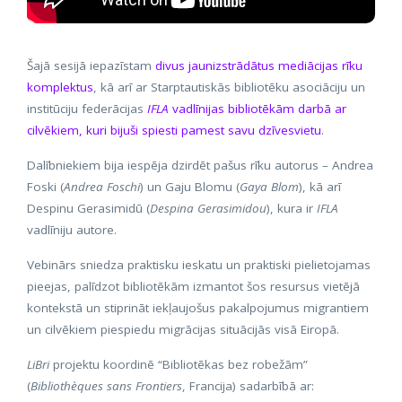
Šajā sesijā iepazīstam
divus jaunizstrādātus mediācijas rīku
komplektus
, kā arī ar Starptautiskās bibliotēku asociāciju un
institūciju federācijas
IFLA
vadlīnijas bibliotēkām darbā ar
cilvēkiem, kuri bijuši spiesti pamest savu dzīvesvietu
.
Dalībniekiem bija iespēja dzirdēt pašus rīku autorus – Andrea
Foski (
Andrea Foschi
) un Gaju Blomu (
Gaya Blom
), kā arī
Despinu Gerasimidū (
Despina Gerasimidou
), kura ir
IFLA
vadlīniju autore.
Vebinārs sniedza praktisku ieskatu un praktiski pielietojamas
pieejas, palīdzot bibliotēkām izmantot šos resursus vietējā
kontekstā un stiprināt iekļaujošus pakalpojumus migrantiem
un cilvēkiem piespiedu migrācijas situācijās visā Eiropā.
LiBri
projektu koordinē “Bibliotēkas bez robežām”
(
Bibliothèques sans Frontiers
, Francija) sadarbībā ar: