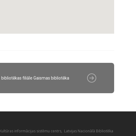
bibliotēkas filiāle Gaismas bibliotēka
ultūras informācijas sistēmu centrs, Latvijas Nacionālā Bibliotēka