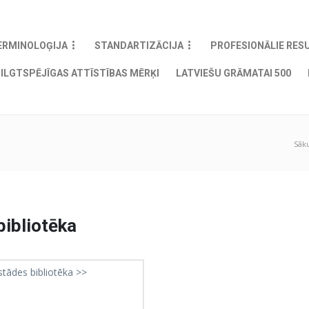
ERMINOLOĢIJA
STANDARTIZĀCIJA
PROFESIONĀLIE RES
ILGTSPĒJĪGAS ATTĪSTĪBAS MĒRĶI
LATVIEŠU GRĀMATAI 500
Sāk
bibliotēka
estādes bibliotēka >>