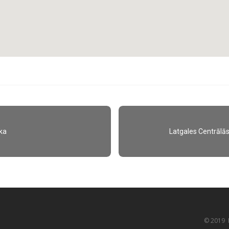
ēka
Latgales Centrālās 
© 2019 K