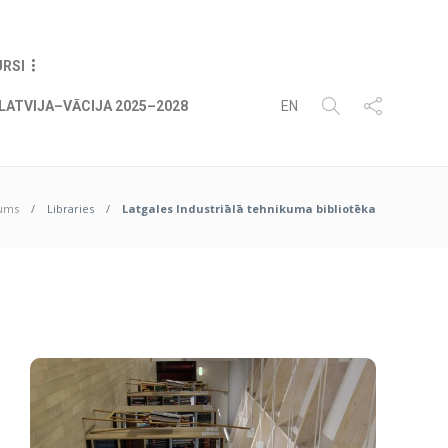
07
AUG
2026
URSI
LATVIJA–VĀCIJA 2025–2028
EN
ums
Libraries
Latgales Industriālā tehnikuma bibliotēka