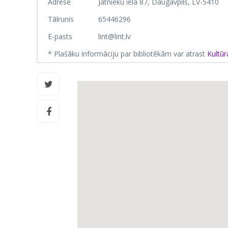
Adrese
Jātnieku iela 87, Daugavpils, LV-5410
Tālrunis
65446296
E-pasts
lint@lint.lv
* Plašāku informāciju par bibliotēkām var atrast
Kultūr