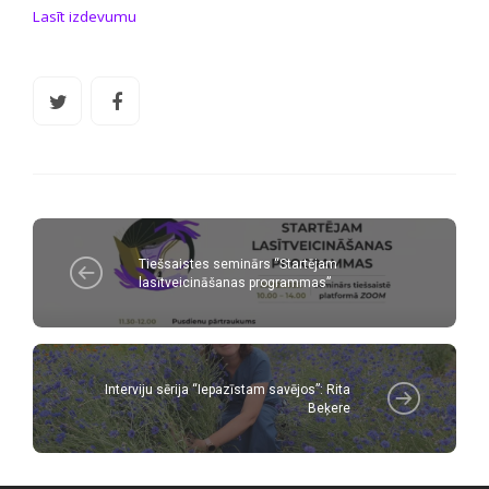
Lasīt izdevumu
Tiešsaistes seminārs “Startējam
lasītveicināšanas programmas”
Interviju sērija “Iepazīstam savējos”: Rita
Beķere