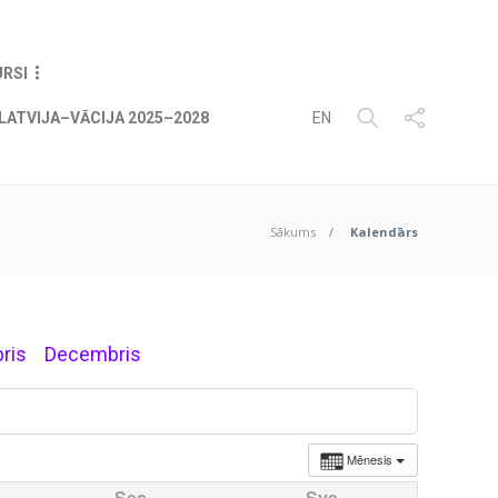
07
AUG
2026
URSI
LATVIJA–VĀCIJA 2025–2028
EN
Sākums
Kalendārs
ris
Decembris
Mēnesis
Ses
Sve