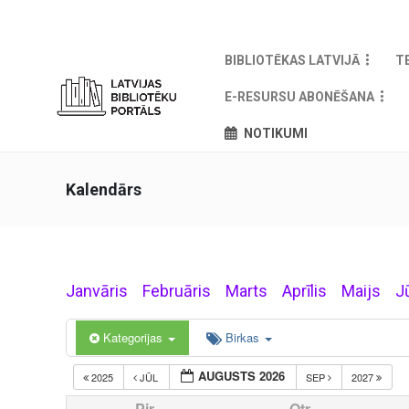
BIBLIOTĒKAS LATVIJĀ
T
E-RESURSU ABONĒŠANA
NOTIKUMI
Kalendārs
Janvāris
Februāris
Marts
Aprīlis
Maijs
J
Kategorijas
Birkas
AUGUSTS 2026
2025
JŪL
SEP
2027
Pir
Otr