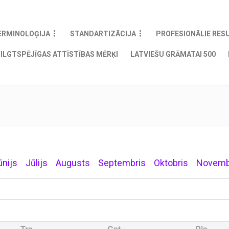
ERMINOLOĢIJA
STANDARTIZĀCIJA
PROFESIONĀLIE RES
ILGTSPĒJĪGAS ATTĪSTĪBAS MĒRĶI
LATVIEŠU GRĀMATAI 500
ūnijs
Jūlijs
Augusts
Septembris
Oktobris
Novemb
Tre
Cet
Pie