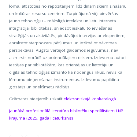
loma, attīstoties no repozitārijiem līdz dinamiskiem zināšanu
un kultūras resursu centriem. Turpinājumā viņi pievēršas
jauno tehnoloģiju – mākslīgā intelekta un lietu interneta
integrācijai bibliotēkās, sniedzot ieskatu to ieviešanas
stratēģijās un aktivitātēs, piedāvājot intervijas ar ekspertiem,
aprakstot starpnozaru pētījumus un iezīmējot nākotnes
perspektīvas. Augstu vērtējot gaidāmos ieguvumus, nav
aizmirsts norādīt uz potenciālajiem riskiem. Izdevuma autori
iestājas par bibliotēkām, kas orientējas uz lietotāju un
digitālās tehnoloģijas izmanto kā noderīgus rīkus, nevis kā
lēmumu pieņemšanas instrumentus. Izdevumu papildina
glosārijs un priekšmetu rādītājs.
Grāmatas pieejamību skatīt
elektroniskajā kopkatalogā
.
Jaunākā profesionālā literatūra bibliotēku speciālistiem LNB
krājumā (2025. gada I ceturksnis)