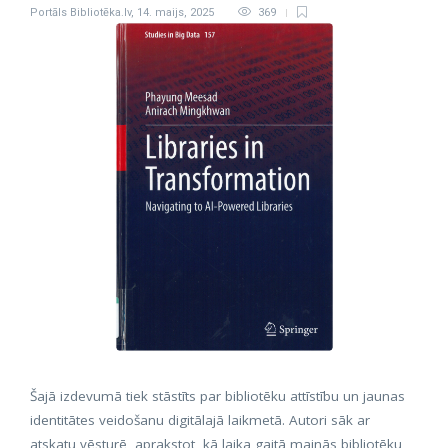
Portāls Bibliotēka.lv
,
14. maijs, 2025
369
Šajā izdevumā tiek stāstīts par bibliotēku attīstību un jaunas
identitātes veidošanu digitālajā laikmetā. Autori sāk ar
atskatu vēsturē, aprakstot, kā laika gaitā mainās bibliotēku