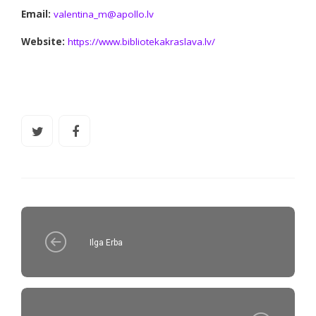
Email:
valentina_m@apollo.lv
Website:
https://www.bibliotekakraslava.lv/
Ilga Erba