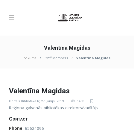
Valentīna Magidas
Sākums
Staff Members
Valentīna Magidas
Valentīna Magidas
Portāls Bibliotēka.lv
,
27. jūnijs, 2019
1468
Reģiona galvenās bibliotēkas direktors/vadītājs
Contact
Phone:
65624096