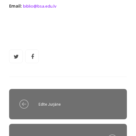
Email:
biblio@bsa.edu.lv
Edīte Jurjāne