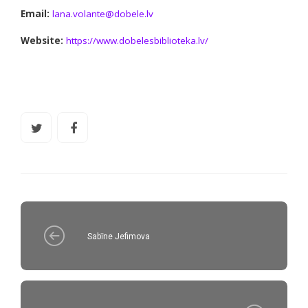
Email:
lana.volante@dobele.lv
Website:
https://www.dobelesbiblioteka.lv/
Sabīne Jefimova