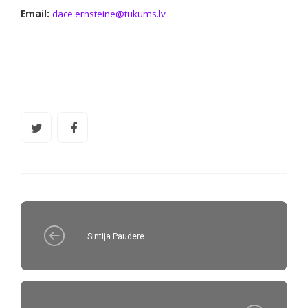
Email:
dace.ernsteine@tukums.lv
Sintija Paudere