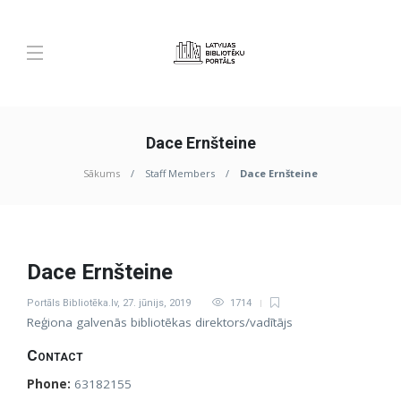
Dace Ernšteine
Sākums
Staff Members
Dace Ernšteine
Dace Ernšteine
Portāls Bibliotēka.lv
,
27. jūnijs, 2019
1714
Reģiona galvenās bibliotēkas direktors/vadītājs
Contact
Phone:
63182155