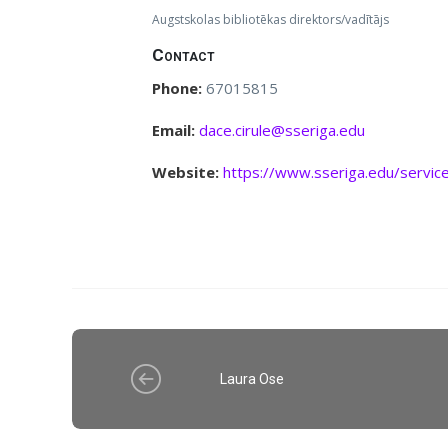
Augstskolas bibliotēkas direktors/vadītājs
Contact
Phone:
67015815
Email:
dace.cirule@sseriga.edu
Website:
https://www.sseriga.edu/servic
Laura Ose