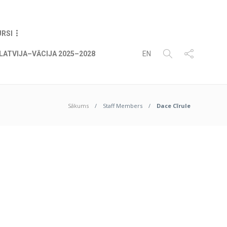
08
AUG
2026
URSI
LATVIJA–VĀCIJA 2025–2028
EN
Sākums
Staff Members
Dace Cīrule