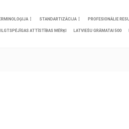
ERMINOLOĢIJA
STANDARTIZĀCIJA
PROFESIONĀLIE RES
ILGTSPĒJĪGAS ATTĪSTĪBAS MĒRĶI
LATVIEŠU GRĀMATAI 500