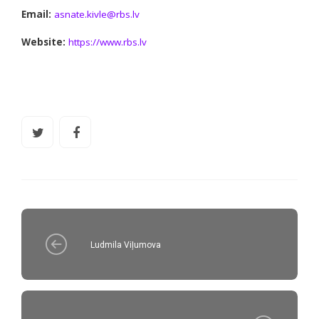
Email:
asnate.kivle@rbs.lv
Website:
https://www.rbs.lv
Ludmila Viļumova