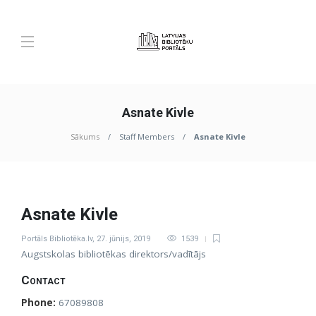
Asnate Kivle
Sākums
Staff Members
Asnate Kivle
Asnate Kivle
Portāls Bibliotēka.lv
,
27. jūnijs, 2019
1539
Augstskolas bibliotēkas direktors/vadītājs
Contact
Phone:
67089808