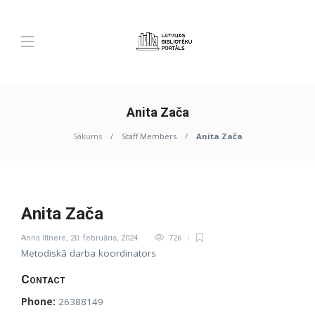
Anita Zača
Sākums
Staff Members
Anita Zača
Anita Zača
Anna Iltnere
,
20. februāris, 2024
726
Metodiskā darba koordinators
Contact
Phone:
26388149