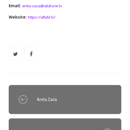
Email:
anita.zaca@aluksne.lv
Website:
https://albibl.lv/
Anita Zača