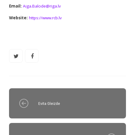
Email:
Aiga.Balode@riga.lv
Website:
https://www.rcb.lv
Evita Gleizde