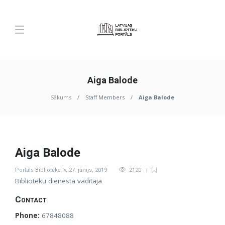
Aiga Balode
Sākums
Staff Members
Aiga Balode
Aiga Balode
Portāls Bibliotēka.lv
,
27. jūnijs, 2019
2120
Bibliotēku dienesta vadītāja
Contact
Phone:
67848088