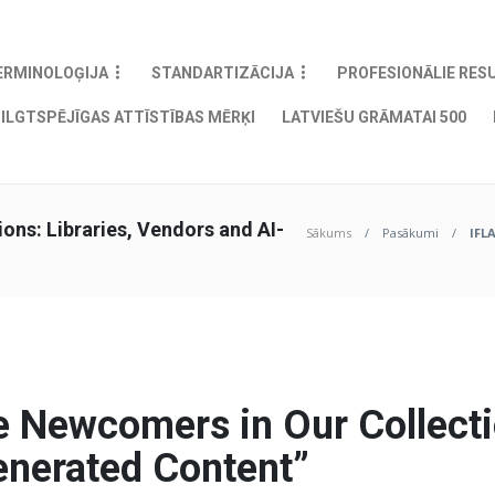
ERMINOLOĢIJA
STANDARTIZĀCIJA
PROFESIONĀLIE RES
ILGTSPĒJĪGAS ATTĪSTĪBAS MĒRĶI
LATVIEŠU GRĀMATAI 500
ons: Libraries, Vendors and AI-
Sākums
Pasākumi
IFL
 Newcomers in Our Collectio
enerated Content”