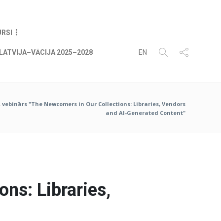
09
AUG
2026
URSI
LATVIJA–VĀCIJA 2025–2028
EN
A vebinārs "The Newcomers in Our Collections: Libraries, Vendors
and AI-Generated Content"
ns: Libraries,