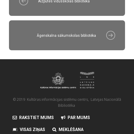
Aizputes vidusskolas bibliotēka
Āgenskalna sākumskolas bibliotēka
© 2019 Kultūras informācijas sistēmu centrs, Latvijas Nacionālā
Bibliotēka
RAKSTIET MUMS
PAR MUMS
VISAS ZIŅAS
MEKLĒŠANA