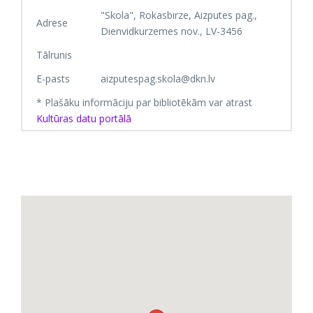
"Skola", Rokasbirze, Aizputes pag.,
Adrese
Dienvidkurzemes nov., LV-3456
Tālrunis
E-pasts
aizputespag.skola@dkn.lv
* Plašāku informāciju par bibliotēkām var atrast
Kultūras datu portālā