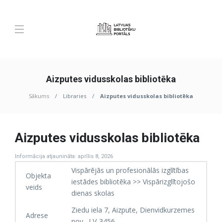
Aizputes vidusskolas bibliotēka
Sākums
Libraries
Aizputes vidusskolas bibliotēka
Aizputes vidusskolas bibliotēka
Informācija atjaunināta: aprīlis 8, 2026
Vispārējās un profesionālās izglītības
Objekta
iestādes bibliotēka >> Vispārizglītojošo
veids
dienas skolas
Ziedu iela 7, Aizpute, Dienvidkurzemes
Adrese
nov., LV-3456