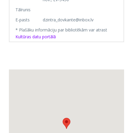
Tālrunis
E-pasts
dzintra_dovkante@inbox.lv
* Plašāku informāciju par bibliotēkām var atrast
Kultūras datu portālā