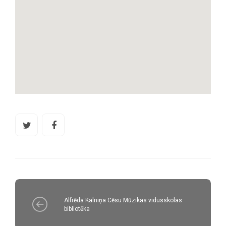
Alfrēda Kalniņa Cēsu Mūzikas vidusskolas
bibliotēka