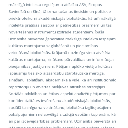
mākslīgā intelekta regulējuma attīstība ASV, Eiropas
Savienībā un Ķīnā, tā izmantošanas tiesiskie un politiskie
priekšnoteikumi akadēmiskajās bibliotēkās, kā arī mākslīgā
intelekta pratības saistība ar pētniecības prasmēm un tās
novērtēšanas instrumentu izstrāde studentiem. Īpaša
uzmanība pievērsta ģeneratīvā mākslīgā intelekta iespējām
kultūras mantojuma saglabāšanā un pieejamības
veicināšanā bibliotēkās. Krājumā nozīmīga vieta atvēlēta
kultūras mantojuma, zināšanu pārvaldības un informācijas
pieejamības jautājumiem. Pētījumi aplūko vietējo kultūras
izpausmju tiesisko aizsardzību starptautiskā mērogā,
zināšanu izplatīšanu akadēmiskajā vidē, kā arī institucionālo
repozitoriju un atvērtās piekļuves attīstības stratēģijas.
Sociālās atbildības un ētikas aspekti analizēti pētījumos par
konfidencialitātes ievērošanu akadēmiskajās bibliotēkās,
sociālā taisnīguma veicināšanu, bibliotēku izglītojošajiem
pakalpojumiem nelabvēlīgā situācijā esošām kopienām, kā
arī par izdevējdarbības problēmām. Uzmanība pievērsta arī