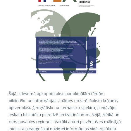
Šajā izdevumā apkopoti raksti par aktuālām tēmām
bibliotēku un informācijas zinātnes nozarē. Rakstu krājums
aptver plašu ģeogrāfisko un tematisko spektru, piedāvājot
ieskatu bibliotēku pieredzē un izaicinājumos Āzijā, Āfrikā un
citos pasaules reģionos. Vairāki autori pievērsušies mākslīgā
intelekta pieaugošajai nozīmei informācijas vidē. Aplūkota