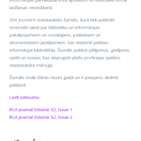
informācijas pārvaldībai krīžu apstākļos un bibliotēku lomai
lasīšanas veicināšanā.
IFLA Journal
ir starptautisks žurnāls, kurā tiek publicēti
recenzēti raksti par bibliotēku un informācijas
pakalpojumiem un sociālajiem, politiskiem un
ekonomiskiem jautājumiem, kas ietekmē piekļuvi
informācijai bibliotēkās. Žurnāls publicē pētījumus, gadījumu
izpēti un esejas, kas atspoguļo plašo profesijas spektru
starptautiskā mērogā.
Žurnāls iznāk četras reizes gadā un ir pieejams atvērtā
piekļuvē.
Lasīt izdevumu
IFLA Journal Volume 52, Issue 1
IFLA Journal Volume 52, Issue 2