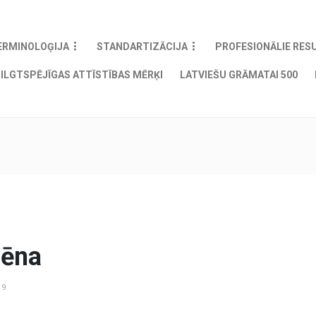
ERMINOLOĢIJA
STANDARTIZĀCIJA
PROFESIONĀLIE RES
ILGTSPĒJĪGAS ATTĪSTĪBAS MĒRĶI
LATVIEŠU GRĀMATAI 500
sēna
19