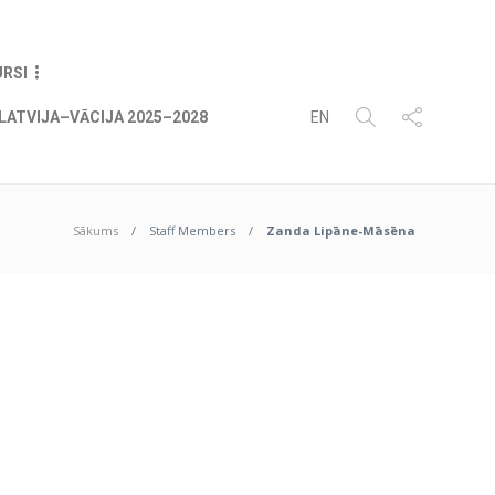
07
AUG
2026
URSI
LATVIJA–VĀCIJA 2025–2028
EN
Sākums
Staff Members
Zanda Lipāne-Māsēna